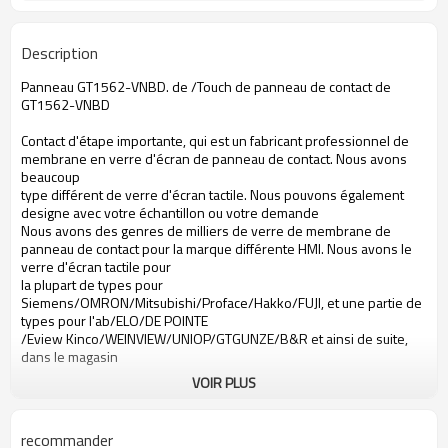
Description
Panneau GT1562-VNBD. de /Touch de panneau de contact de
GT1562-VNBD
Contact d'étape importante, qui est un fabricant professionnel de
membrane en verre d'écran de panneau de contact. Nous avons
beaucoup
type différent de verre d'écran tactile. Nous pouvons également
designe avec votre échantillon ou votre demande
Nous avons des genres de milliers de verre de membrane de
panneau de contact pour la marque différente HMI. Nous avons le
verre d'écran tactile pour
la plupart de types pour
Siemens/OMRON/Mitsubishi/Proface/Hakko/FUJI, et une partie de
types pour l'ab/ELO/DE POINTE
/Eview Kinco/WEINVIEW/UNIOP/GTGUNZE/B&R et ainsi de suite,
dans le magasin
VOIR PLUS
Écran tactile de GT1562-VNBD
Écran tactile de Mitsubishi GT1562-VNBD
écran tactile GT1562-VNBD
recommander
écran tactile Mitsubishi GT1562-VNBD